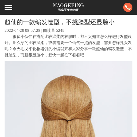
超仙的一款编发造型，不挑脸型还显脸小
2022-04-20 08:57:28 | 阅读量
5249
很多小伙伴在搭配比较温柔的衣服时，都不太知道怎么样进行发型设
计。那么穿的比较温柔，或者需要一个仙气一点的发型，需要怎样扎头发
呢？今天
毛戈平化妆培训
的小编就来和大家分享一款超仙的编发造型，不
挑脸型，而且很显脸小，赶快一起往下看看吧~