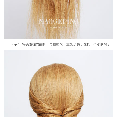
Step2：将头发往内翻折，再拉出来；重复步骤，在扎一个小的辫子