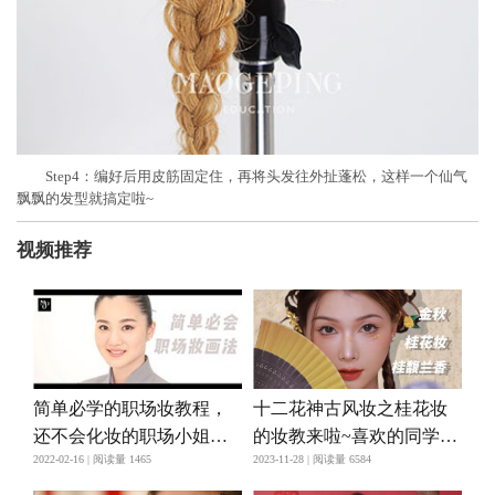
Step4：编好后用皮筋固定住，再将头发往外扯蓬松，这样一个仙气
飘飘的发型就搞定啦~
视频推荐
简单必学的职场妆教程，
十二花神古风妆之桂花妆
还不会化妆的职场小姐姐
的妆教来啦~喜欢的同学赶
2022-02-16 | 阅读量 1465
2023-11-28 | 阅读量 6584
一定要看！
紧跟着学起来吧！